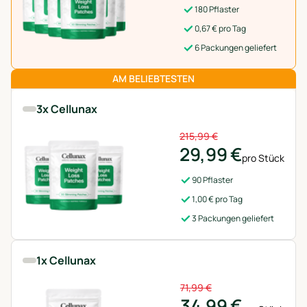
180 Pflaster
0,67 € pro Tag
6 Packungen geliefert
AM BELIEBTESTEN
3x Cellunax
215,99 €
29,99 €
pro Stück
90 Pflaster
1,00 € pro Tag
3 Packungen geliefert
1x Cellunax
71,99 €
34,99 €